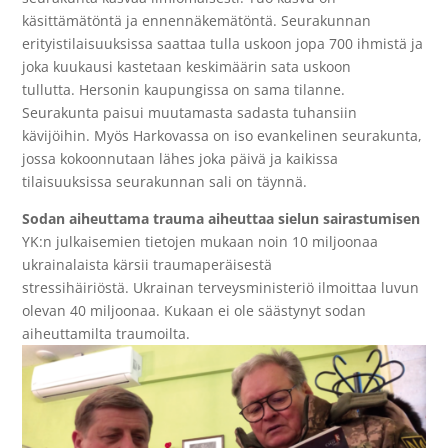
käsittämätöntä ja ennennäkemätöntä.
Seurakunnan
erityistilaisuuksissa saattaa tulla uskoon jopa 700 ihmistä ja
joka kuukausi kastetaan keskimäärin sata uskoon
tullutta.
Hersonin kaupungissa on sama tilanne.
Seurakunta paisui muutamasta sadasta tuhansiin
kävijöihin. Myös Harkovassa on iso evankelinen seurakunta,
jossa kokoonnutaan lähes joka päivä ja kaikissa
tilaisuuksissa seurakunnan sali on täynnä.
Sodan aiheuttama trauma aiheuttaa sielun sairastumisen
YK:n julkaisemien tietojen mukaan noin 10 miljoonaa
ukrainalaista kärsii traumaperäisestä
stressihäiriöstä.
Ukrainan terveysministeriö ilmoittaa luvun
olevan 40 miljoonaa. Kukaan ei ole säästynyt sodan
aiheuttamilta traumoilta.