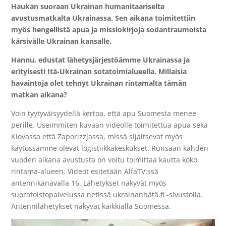
Haukan suoraan Ukrainan humanitaariselta
avustusmatkalta Ukrainassa. Sen aikana toimitettiin
myös hengellistä apua ja missiokirjoja sodantraumoista
kärsivälle Ukrainan kansalle.
Hannu, edustat lähetysjärjestöämme Ukrainassa ja
erityisesti Itä-Ukrainan sotatoimialueella. Millaisia
havaintoja olet tehnyt Ukrainan rintamalta tämän
matkan aikana?
Voin tyytyväisyydellä kertoa, että apu Suomesta menee
perille. Useimmiten kuvaan videolle toimitettua apua sekä
Kiovassa että Zaporizzjassa, missä sijaitsevat myös
käytössämme olevat logistiikkakeskukset. Runsaan kahden
vuoden aikana avustusta on voitu toimittaa kautta koko
rintama-alueen. Videot esitetään AlfaTV:ssä
antennikanavalla 16. Lähetykset näkyvät myös
suoratoistopalvelussa netissä ukrainanhätä.fi -sivustolla.
Antennilähetykset näkyvät kaikkialla Suomessa.