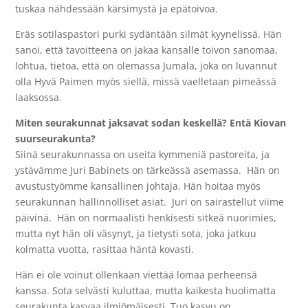
tuskaa nähdessään kärsimystä ja epätoivoa.
Eräs sotilaspastori purki sydäntään silmät kyynelissä. Hän
sanoi, että tavoitteena on jakaa kansalle toivon sanomaa,
lohtua, tietoa, että on olemassa Jumala, joka on luvannut
olla Hyvä Paimen myös siellä, missä vaelletaan pimeässä
laaksossa.
Miten seurakunnat jaksavat sodan keskellä? Entä Kiovan
suurseurakunta?
Siinä seurakunnassa on useita kymmeniä pastoreita, ja
ystävämme Juri Babinets on tärkeässä asemassa.
Hän on
avustustyömme kansallinen johtaja. Hän hoitaa myös
seurakunnan hallinnolliset asiat.
Juri on sairastellut viime
päivinä.
Hän on normaalisti henkisesti sitkeä nuorimies,
mutta nyt hän oli väsynyt, ja tietysti sota, joka jatkuu
kolmatta vuotta, rasittaa häntä kovasti.
Hän ei ole voinut ollenkaan viettää lomaa perheensä
kanssa. Sota selvästi kuluttaa, mutta kaikesta huolimatta
seurakunta kasvaa ilmiömäisesti. Tuo kasvu on