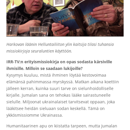
Harkovan läänin Helluntailiiton ylin kaitsija tilasi tuhansia
missiokirjoja seuraluntien käyttöön.
IRR-TV:n erityismissiokirja on opas sodasta kärsiville
ihmisille. Milloin se saadaan lukijoille?
Kysymys kuuluu, mistä ihminen löytää kestovoimaa
elämänsä pahimmassa myrskyssä. Matkan aikana koettiin
jälleen kerran, kuinka suuri tarve on sielunhoidolliselle
kirjalle. Jumalan sana on tehokas lääke sairastuneelle
sielulle. Miljoonat ukrainalaiset tarvitsevat oppaan, joka
lääkitsee heidän sieluaan sodan keskellä. Tämä on
ykkösmissiomme Ukrainassa.
Humanitaarinen apu on kiistatta tarpeen, mutta Jumalan