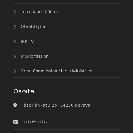
Tilaa Itäportti-lehti
Ota yhteyttä
IRR-TV
Mediemission
Great Commission Media Ministries
Osoite
Jäspilänkatu 2b, 04250 Kerava
irrtv@irrtv.fi