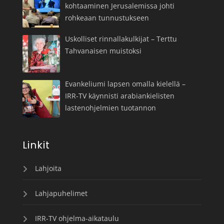
kohtaaminen Jerusalemissa johti
rohkeaan tunnustukseen
Uskolliset rinnallakulkijat – Terttu
Tahvanaisen muistoksi
Evankeliumi lapsen omalla kielellä –
IRR-TV käynnisti arabiankielisten
lastenohjelmien tuotannon
Linkit
Lahjoita
Lahjapuhelimet
IRR-TV ohjelma-aikataulu