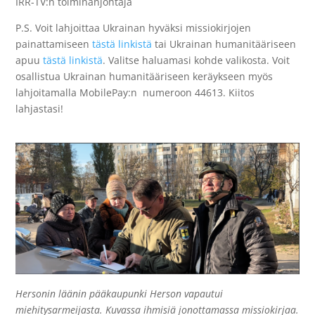
IRR-TV:n toiminanjohtaja
P.S. Voit lahjoittaa Ukrainan hyväksi missiokirjojen
painattamiseen
tästä linkistä
tai Ukrainan humanitääriseen
apuu
tästä linkistä
. Valitse haluamasi kohde valikosta. Voit
osallistua Ukrainan humanitääriseen keräykseen myös
lahjoitamalla MobilePay:n numeroon 44613. Kiitos
lahjastasi!
Hersonin läänin pääkaupunki Herson vapautui
miehitysarmeijasta. Kuvassa ihmisiä jonottamassa missiokirjaa.