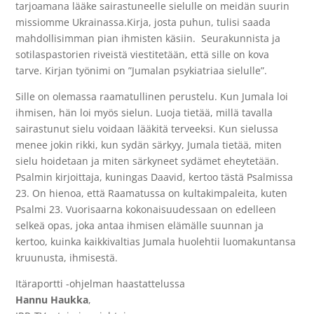
tarjoamana lääke sairastuneelle sielulle on meidän suurin
missiomme Ukrainassa.Kirja, josta puhun, tulisi saada
mahdollisimman pian ihmisten käsiin.
Seurakunnista ja
sotilaspastorien riveistä viestitetään, että sille on kova
tarve. Kirjan työnimi on ”Jumalan psykiatriaa sielulle”.
Sille on olemassa raamatullinen perustelu. Kun Jumala loi
ihmisen, hän loi myös sielun. Luoja tietää, millä tavalla
sairastunut sielu voidaan lääkitä terveeksi. Kun sielussa
menee jokin rikki, kun sydän särkyy, Jumala tietää, miten
sielu hoidetaan ja miten särkyneet sydämet eheytetään.
Psalmin kirjoittaja, kuningas Daavid, kertoo tästä Psalmissa
23. On hienoa, että Raamatussa on kultakimpaleita, kuten
Psalmi 23. Vuorisaarna kokonaisuudessaan on edelleen
selkeä opas, joka antaa ihmisen elämälle suunnan ja
kertoo, kuinka kaikkivaltias Jumala huolehtii luomakuntansa
kruunusta, ihmisestä.
Itäraportti -ohjelman haastattelussa
Hannu Haukka
,