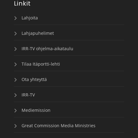
Linkit
Lahjoita
Lahjapuhelimet
IRR-TV ohjelma-aikataulu
Tilaa Itäportti-lehti
Ota yhteyttä
IRR-TV
Mediemission
Great Commission Media Ministries