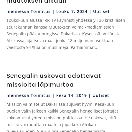
muutoksen aikaan
mennessä
Toimitus
|
touko 7, 2024
|
Uutiset
Toukokuun alussa IRR-TV käynnisti yhdessä yli 30 kristillisen
seurakunnan kanssa Muutoksen voima -mediamission
Senegalin pääkaupungissa Dakarissa. Kyseessä on Länsi-
Afrikassa sijaitseva maa, jonka 18 miljoonan asukkaan
väestöstä 94 %:ia on muslimeja. Parhaimmat...
Senegalin uskovat odottavat
missiolta läpimurtoa
mennessä
Toimitus
|
kesä 14, 2019
|
Uutiset
Mission valmistelut Dakarissa sujuvat hyvin. Kesäkuun
puolen välin jälkeen kaikki Senegalin hengelliset johtajat
kokoontuvat yhteen mission puitteissa. He uskovat, että
missio voi muuttaa maan ja jopa koko Afrikan
tulevaisuuden. Suurin osa Senegalin hengellisistä...