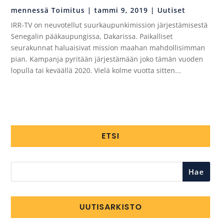
mennessä
Toimitus
|
tammi 9, 2019
|
Uutiset
IRR-TV on neuvotellut suurkaupunkimission järjestämisestä
Senegalin pääkaupungissa, Dakarissa. Paikalliset
seurakunnat haluaisivat mission maahan mahdollisimman
pian. Kampanja pyritään järjestämään joko tämän vuoden
lopulla tai keväällä 2020. Vielä kolme vuotta sitten...
ETSI
Hae
UUTISARKISTO